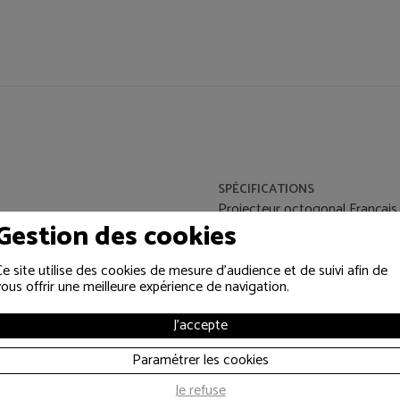
SPÉCIFICATIONS
Projecteur octogonal Français 
Gestion des cookies
époxy / Porte avant grillagé trè
projecteur / Possibilité de cas
Ce site utilise des cookies de mesure d'audience et de suivi afin de
couleur / Douille porcelaine B
vous offrir une meilleure expérience de navigation.
Dimension : largeur 19 cm - Ha
J'accepte
Paramétrer les cookies
Je refuse