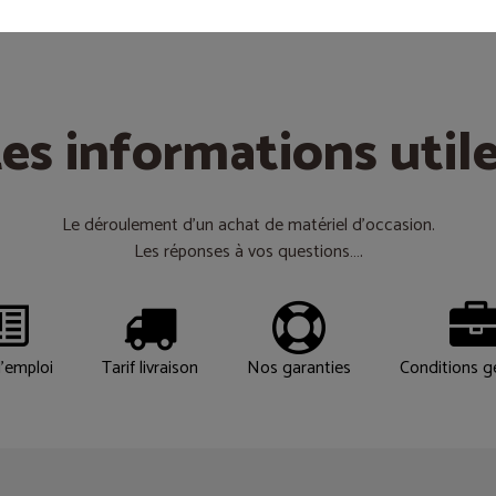
es informations util
Le déroulement d’un achat de matériel d’occasion.
Les réponses à vos questions….
'emploi
Tarif livraison
Nos garanties
Conditions g