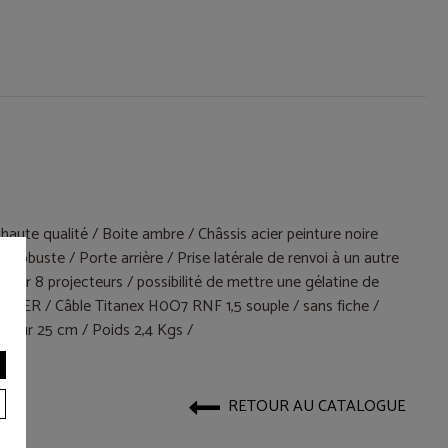
haute qualité / Boite ambre / Châssis acier peinture noire
s robuste / Porte arrière / Prise latérale de renvoi à un autre
cader 8 projecteurs / possibilité de mettre une gélatine de
ENDER / Câble Titanex H0O7 RNF 1,5 souple / sans fiche /
uteur 25 cm / Poids 2,4 Kgs /
RETOUR AU CATALOGUE