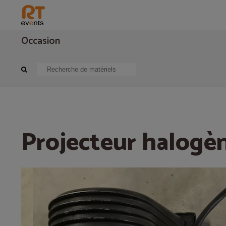
Occasion
Eclairage
Projecteur traditionnel
Projecteur halogène EURO
Projecteur halog