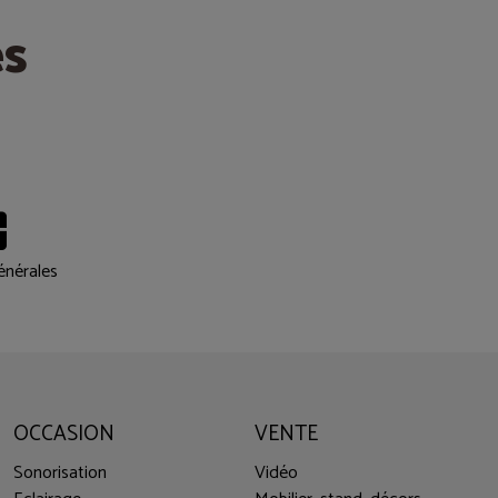
es
énérales
OCCASION
VENTE
Sonorisation
Vidéo