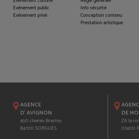
Evénement culturel
Régie générale
Evénement public
Info sécurité
Evénement privé
Conception contenu
Prestation artistique
AGENCE
AGENC
D' AVIGNON
DE MO
450 chemin Brantes
ZA la ro
84700 SORGUES
07400