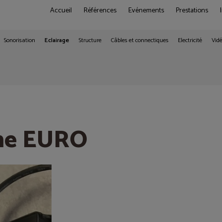
Accueil
Références
Evénements
Prestations
Sonorisation
Eclairage
Structure
Câbles et connectiques
Electricité
Vid
ène EURO