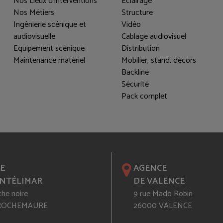
Nos Lieux d'interventions
Eclairage
Nos Métiers
Structure
Ingénierie scénique et
Vidéo
audiovisuelle
Cablage audiovisuel
Equipement scénique
Distribution
Maintenance matériel
Mobilier, stand, décors
Backline
Sécurité
Pack complet
E
AGENCE
NTÉLIMAR
DE VALENCE
che noire
9 rue Mado Robin
 ROCHEMAURE
26000 VALENCE