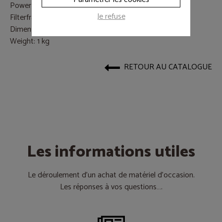
Power supply: 230V
Je refuse
Filterframe: Included
Dimensions: 265 x 200 x 200 mm (LxWxH)
Weight: 1 kg
RETOUR AU CATALOGUE
Les informations utiles
Le déroulement d’un achat de matériel d’occasion.
Les réponses à vos questions….