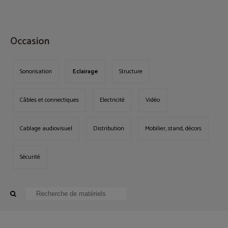
MENU
Occasion
Sonorisation
Eclairage
Structure
Câbles et connectiques
Electricité
Vidéo
Cablage audiovisuel
Distribution
Mobilier, stand, décors
Sécurité