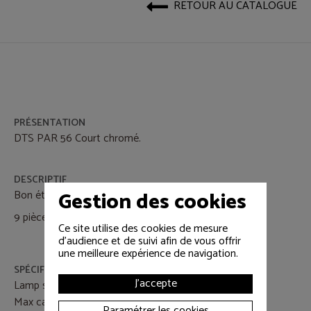
RETOUR AU CATALOGUE
PRÉSENTATION
DTS PAR 56 Court chromé.
DESCRIPTIF
Gestion des cookies
Bon état.
9 pièce disponibles.
Ce site utilise des cookies de mesure
d'audience et de suivi afin de vous offrir
une meilleure expérience de navigation.
SPÉCIFICATIONS
J'accepte
Lamp socket: GX-16D
Max capacity: 300W
Paramétrer les cookies