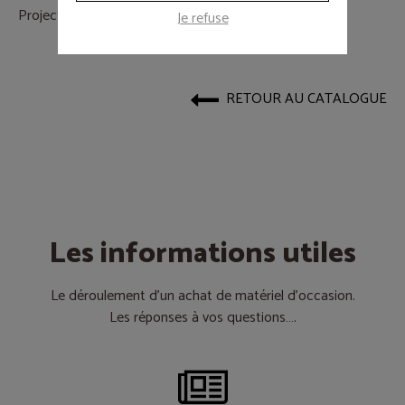
Projecteur DTS PAR 56 Classic chromé. 400W
Je refuse
RETOUR AU CATALOGUE
Les informations utiles
Le déroulement d’un achat de matériel d’occasion.
Les réponses à vos questions….