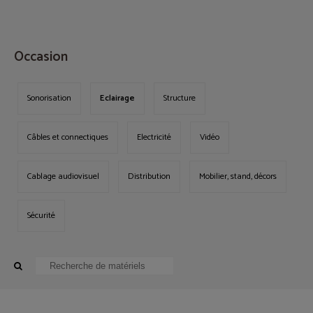
MENU
Occasion
Sonorisation
Eclairage
Structure
Câbles et connectiques
Electricité
Vidéo
Cablage audiovisuel
Distribution
Mobilier, stand, décors
Sécurité