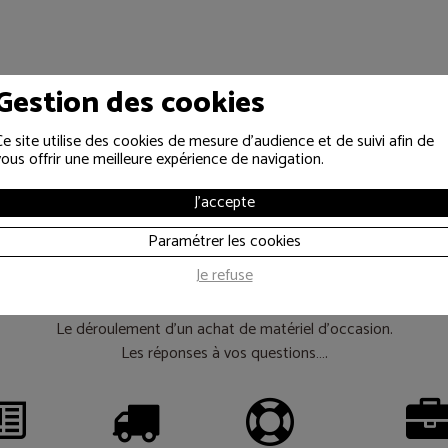
Gestion des cookies
Ce site utilise des cookies de mesure d'audience et de suivi afin de
vous offrir une meilleure expérience de navigation.
J'accepte
es informations util
Paramétrer les cookies
Je refuse
Le déroulement d’un achat de matériel d’occasion.
Les réponses à vos questions….