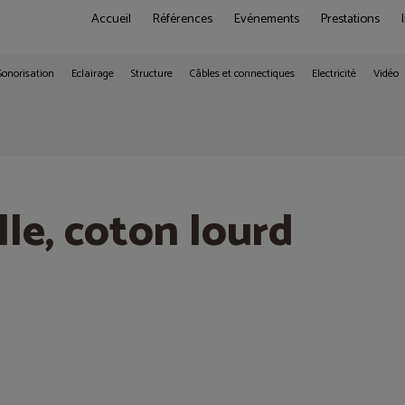
Accueil
Références
Evénements
Prestations
Sonorisation
Eclairage
Structure
Câbles et connectiques
Electricité
Vidéo
lle, coton lourd