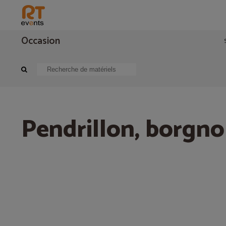
Occasion
Mobilier, stand, décors
Tissu
Pendrillon, borgnolle, coton lourd
Pendrillon, borgno