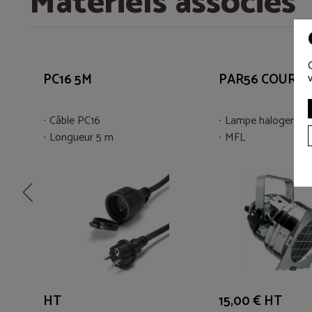
Matériels associés
PC16 5M
PAR56 COURT 
Câble PC16
Lampe halogene 
Longueur 5 m
MFL
HT
15,00 € HT