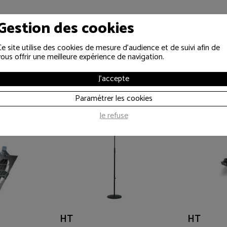
Gestion des cookies
Ce site utilise des cookies de mesure d'audience et de suivi afin de
vous offrir une meilleure expérience de navigation.
ALU
K&M 260B
PC16 15M
J'accepte
300V 220V
Pied de microphone droit
Câble PC1
Paramétrer les cookies
6 Kg
Longueur 
Je refuse
HT
HT