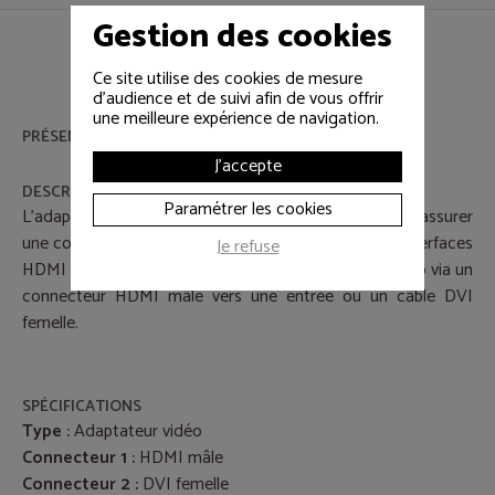
Gestion des cookies
Ce site utilise des cookies de mesure
d'audience et de suivi afin de vous offrir
une meilleure expérience de navigation.
PRÉSENTATION
J'accepte
DESCRIPTIF
Paramétrer les cookies
L’adaptateur HDMI mâle vers DVI femelle permet d’assurer
une connexion entre des équipements utilisant des interfaces
Je refuse
HDMI et DVI. Il est conçu pour adapter un signal vidéo via un
connecteur HDMI mâle vers une entrée ou un câble DVI
femelle.
SPÉCIFICATIONS
Type :
Adaptateur vidéo
Connecteur 1 :
HDMI mâle
Connecteur 2 :
DVI femelle