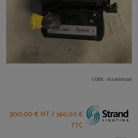
: occasion241
CODE
300,00 € HT
/
360,00 €
TTC