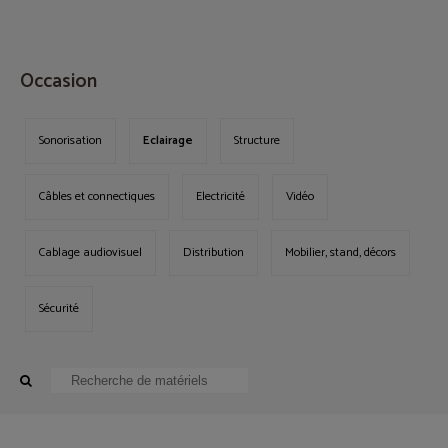
MENU
Occasion
Sonorisation
Eclairage
Structure
Câbles et connectiques
Electricité
Vidéo
Cablage audiovisuel
Distribution
Mobilier, stand, décors
Sécurité