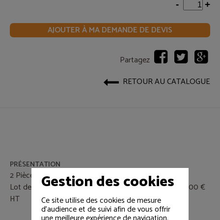
-
+
AJOUTER À MA DEMANDE DE DEVIS
Partagez
RETOUR AU CATALOGUE
PRÉSENTATION
2 Pièces Disponible
Gestion des cookies
Lot de 2 Fresnel 2KW avec accessoires et flight-case 500 €
HT
Ce site utilise des cookies de mesure
d'audience et de suivi afin de vous offrir
une meilleure expérience de navigation.