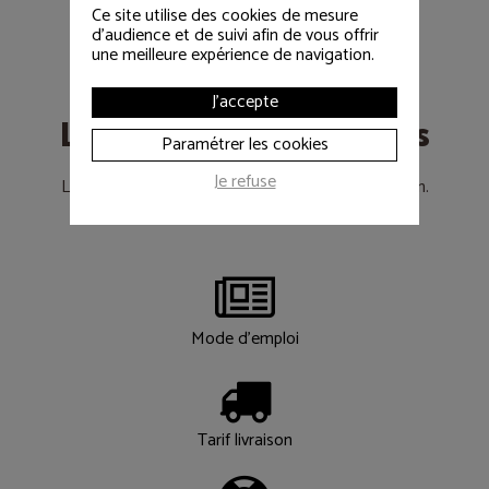
Ce site utilise des cookies de mesure
d'audience et de suivi afin de vous offrir
une meilleure expérience de navigation.
J'accepte
Les informations utiles
Paramétrer les cookies
Je refuse
Le déroulement d’un achat de matériel d’occasion.
Les réponses à vos questions….
Mode d'emploi
Tarif livraison