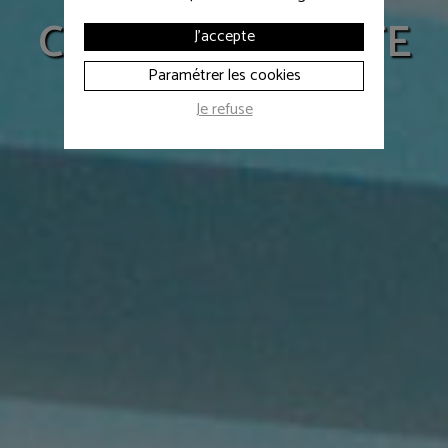
Colloque LA POSTE
J'accepte
Paramétrer les cookies
Je refuse