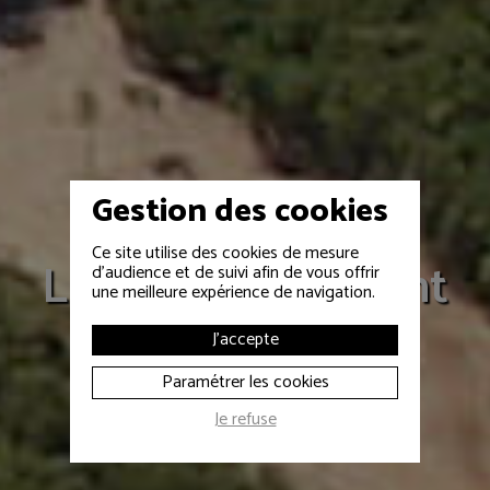
Gestion des cookies
EVÉNEMENTS CULTURELS
Ce site utilise des cookies de mesure
La Caverne du Pont
d'audience et de suivi afin de vous offrir
une meilleure expérience de navigation.
d'Arc, pose de la
J'accepte
première pierre
Paramétrer les cookies
Je refuse