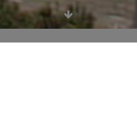
La Caverne du Pont d'Arc,
pose de la première pierre
A l'occasion de la mise en place du projet de
restitution de la Caverne du Pont-d'Arc, une
cérémonie d'inauguration, mettant en scène
la pose de la première pierre de cet espace
de restitution, a été commandée à RT-
Events.