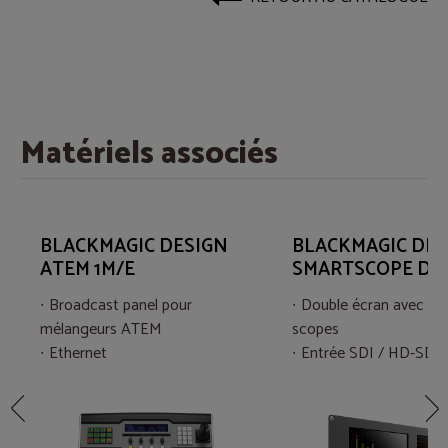
Matériels associés
BLACKMAGIC DESIGN
BLACKMAGIC DES
ATEM 1M/E
SMARTSCOPE DU
Broadcast panel pour
Double écran avec aff
mélangeurs ATEM
scopes
Ethernet
Entrée SDI / HD-SDI 
Voyant LED & Indicateur On-
Monitoring waveform,
Air
vectorscope, parade