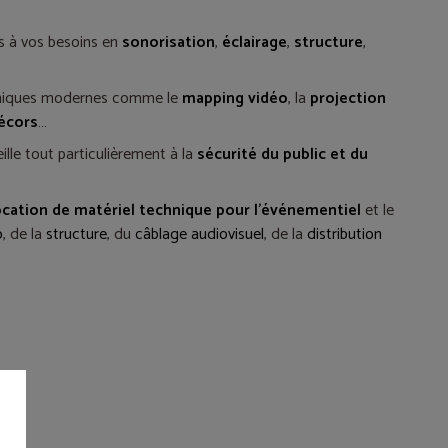
ns à vos besoins en
sonorisation
,
éclairage
,
structure
,
chniques modernes comme le
mapping vidéo
, la
projection
décors
…
eille tout particulièrement à la
sécurité du public et du
ocation de matériel technique pour l'événementiel
et le
o
, de la
structure
, du
câblage audiovisuel
, de la
distribution