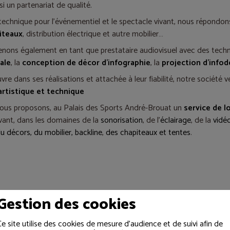
si un partenariat de qualité.
technique pour l'événementiel et le spectacle vivant, nous répondo
iteaux
, distribution électrique et autre mobilier…
enons également en tant que prestataire audiovisuel avec des te
ale
, la
conception de décor d'infographie
, la
projection d'info
vre dans ses réalisations et attachée à leur fiabilité, notre société v
artistique et technique
vous proposons, au Palais des Sports André-Brouat un
service de l
ivant, dans les domaines de la
sonorisation
, de l'
éclairage
, de la
vidé
u décors, du mobilier,
backline
,
des chapiteaux et tentes
.
Gestion des cookies
e
Ce site utilise des cookies de mesure d'audience et de suivi afin de