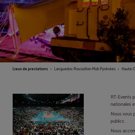
Lieux de prestations
Languedoc-Roussillon-Midi-Pyrénées
Haute-
RT-Events p
nationales e
Nous vous 
publics .
Nous accomp