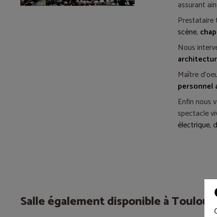
assurant ain
Prestataire 
scène
,
chap
Nous interv
architectur
Maître d'oeu
personnel 
Enfin nous 
spectacle v
électrique
,
d
Salle également disponible à Toulous