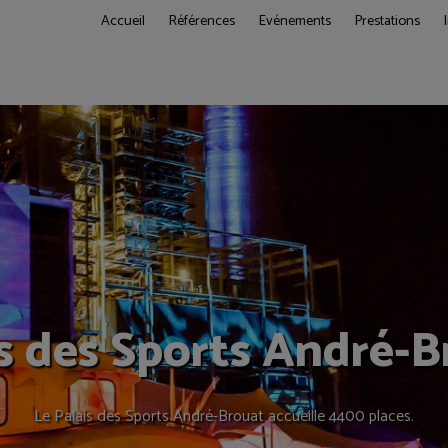
Accueil
Références
Evénements
Prestations
is des Sports André-B
Le Palais des Sports André-Brouat accueille 4400 places.