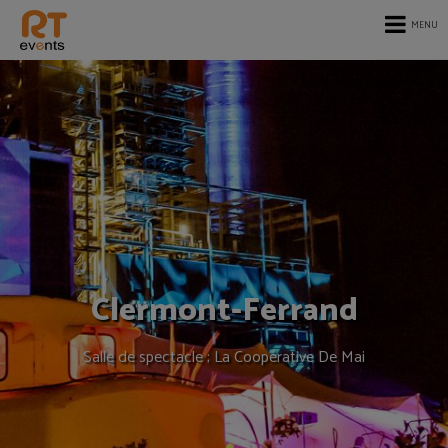
MENU
Clermont-Ferrand
Salle de spectacle ; La Coopérative De Mai